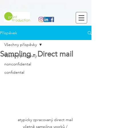
Příspěvek
Všechny příspěvky
Sampling - Direct mail
Všechny příspěvky
nonconfidental
confidental
atypicky zpracovaný direct mail 
včetně sampling vzorků / 