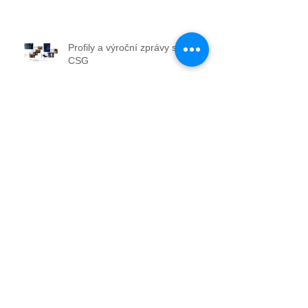
Profily a výroční zprávy skupiny
CSG
Výroba a instalace uměleckého
modelu plic
Neadresná distribuce