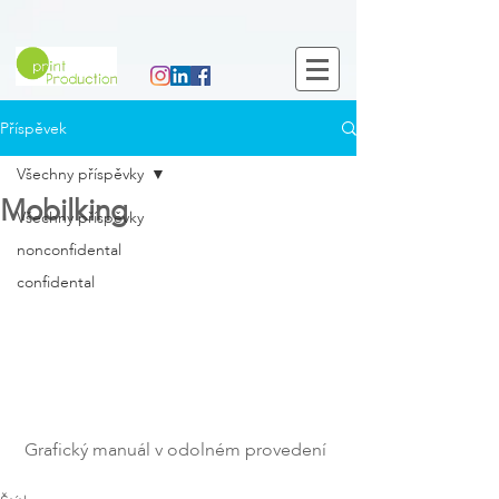
Příspěvek
Všechny příspěvky
Mobilking
Všechny příspěvky
nonconfidental
confidental
 Grafický manuál v odolném provedení