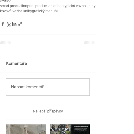
Štítky:
smart production
print production
kniha
atypická vazba knihy
kovová vazba knihy
grafický manuál
Komentáře
Napsat komentář...
Nejlepší příspěvky