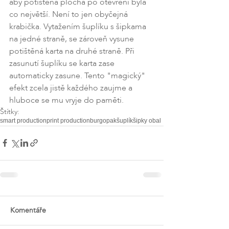
aby potištěná plocha po otevření byla 
co největší. Není to jen obyčejná 
krabička. Vytažením šuplíku s šipkama 
na jedné straně, se zároveň vysune 
potištěná karta na druhé straně. Při 
zasunutí šuplíku se karta zase 
automaticky zasune. Tento "magický" 
efekt zcela jistě každého zaujme a 
hluboce se mu vryje do paměti.
Štítky:
smart production
print production
burgopak
šuplík
šipky obal
Komentáře