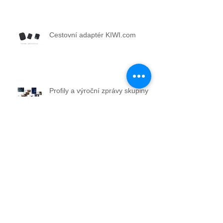
Cestovní adaptér KIWI.com
Profily a výroční zprávy skupiny
CSG
Výroba a instalace uměleckého
modelu plic