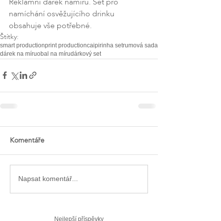
Reklamní dárek namíru. Set pro 
namíchání osvěžujícího drinku 
obsahuje vše potřebné.
Štítky:
smart production
print production
caipirinha set
rumová sada
dárek na míru
obal na míru
dárkový set
Komentáře
Napsat komentář...
Nejlepší příspěvky