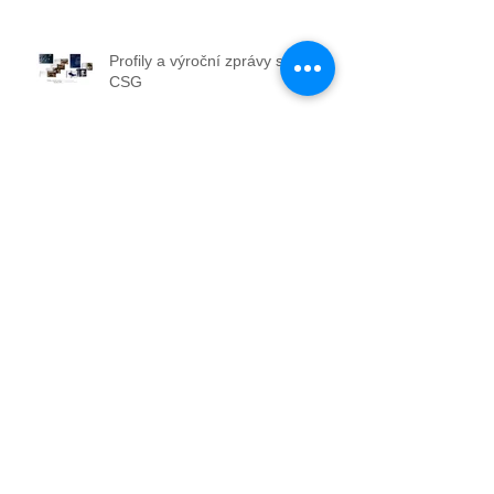
Profily a výroční zprávy skupiny
CSG
Výroba a instalace uměleckého
modelu plic
Neadresná distribuce
Interiér design