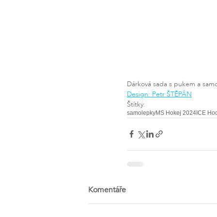
Dárková sada s pukem a samol
Design: Petr ŠTĚPÁN
Štítky:
samolepky
MS Hokej 2024
ICE Ho
Komentáře