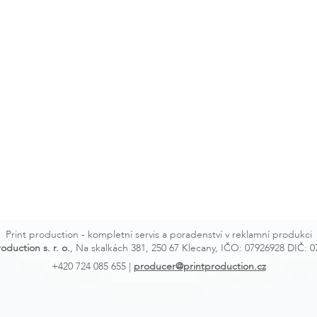
Print production - kompletní servis a poradenství v reklamní produkci
duction s. r. o.
, Na skalkách 381, 250 67 Klecany, IČO: 07926928 DIČ: 
+420 724 085 655 |
producer@printproduction.cz