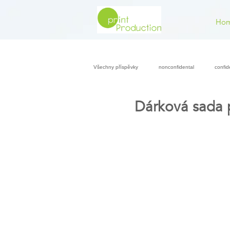
Ho
Všechny příspěvky
nonconfidental
confid
Dárková sada 