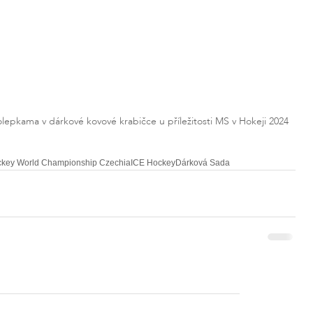
epkama v dárkové kovové krabičce u příležitosti MS v Hokeji 2024
ckey World Championship Czechia
ICE Hockey
Dárková Sada