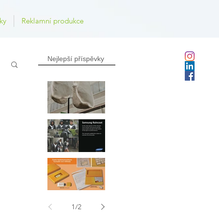
ky
Reklamní produkce
Nejlepší příspěvky
Výroba a instalace
uměleckého modelu plic
Samsung - pláštěnka
České Radiokomunikace -
1
/
2
direct mail