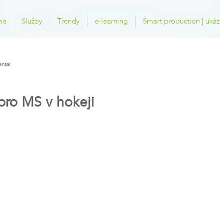
me
Služby
Trendy
e-learning
Smart production | ukáz
ental
pro MS v hokeji