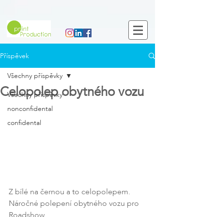
Příspěvek
Všechny příspěvky
Celopolep obytného vozu
Všechny příspěvky
nonconfidental
confidental
Z bílé na černou a to celopolepem. 
Náročné polepení obytného vozu pro 
Roadshow